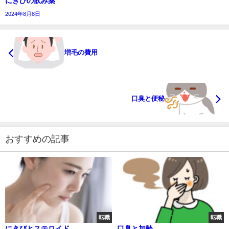
にきびの飲み薬
2024年8月8日
増毛の費用
口臭と便秘
おすすめの記事
転職
転職
にきびとステロイド
口臭と加齢