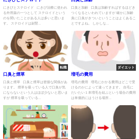
にきびとステロイド にきび治療に使われ
口臭と加齢 口臭は加齢すればするほどき
る外用薬の一つとして ステロイドという
つくなるといわれていますが 確かに加齢
のを聞いたことがある人は多いと思いま
臭に口臭がきついということはよくあるこ
す。 ステロイドは副腎...
とですよね。 しかしな...
転職
ダイエット
口臭と煙草
増毛の費用
口臭と煙草 口臭と煙草は密接な関係があ
増毛の費用 増毛にかかる費用はどこで受
ります。 煙草を吸っている人で口臭が気
けるのかによって違ってきます。 自毛に
にならないという人はほぼ少ないと思いま
だいたい１本増毛を結ぶという場合の費用
すが 煙草を吸っている...
は単価的にはうける場所...