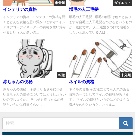
未分類
ダイエット
インテリアの資格
増毛の人工毛髪
インテリアの資格 インテリアの資格を聞
増毛の人工毛髪 増毛の種類は色々とあり
くとどんな資格を思い浮かべますか? イン
ますが自毛に人工毛髪をつけるというもの
テリアコーディネーターの資格を思い浮か
が一般的です。 人工毛髪をつけて増毛を
べるという人が多いの...
したいと思っている人は...
転職
未分類
赤ちゃんの便秘
ネイルの資格
赤ちゃんの便秘 子供よりもさらに小さ
ネイルの資格 今女性にとても人気のある
い赤ちゃんの便秘についてはどうしたらい
資格の一つとしてネイルの資格がありま
いのでしょうか。 そもそも赤ちゃんが便
す。 ネイルの資格というのはどのような
秘というのは何日くらい...
資格なのかというと、ネイル...