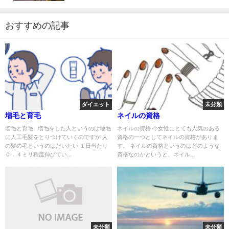
おすすめの記事
ダイエット
未分類
増毛と育毛
ネイルの資格
増毛と育毛 増毛をした人というのは地毛
ネイルの資格 今女性にとても人気のある
に人工毛髪をとりつけていくのですが 人
資格の一つとしてネイルの資格がありま
の髪の毛というのはだいたい １日当たり
す。 ネイルの資格というのはどのような
０．４ミリ程度伸びてい...
資格なのかというと、ネイル...
未分類
未分類