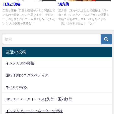
口臭と便秘
漢方薬
口臭と便秘 口臭と便秘が大きく関係して
漢方薬 漢方の見方として便秘は「気・
いるので紹介したいと思います。 便秘と
血・水」でいうところの 「水」が不足し
いうのは便が３日に一回以下しか出ないと
て起こるもので、ストレスなどによる
いう 人の状態を便秘と...
「気」の異常で起こり 「お...
最近の投稿
インテリアの資格
旅行予約のエクスペディア
ネイルの資格
HIS(エイチ・アイ・エス) 海外・国内旅行
インテリアコーディネーターの資格