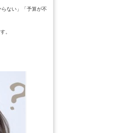
からない」「予算が不
。
ます。