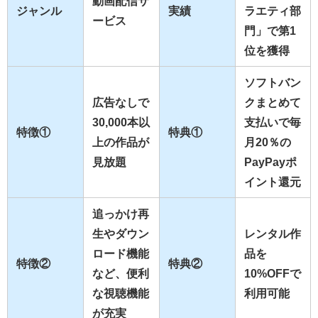
動画配信サ
ジャンル
実績
ラエティ部
ービス
門」で第1
位を獲得
ソフトバン
広告なしで
クまとめて
30,000本以
支払いで毎
特徴①
特典①
上の作品が
月20％の
見放題
PayPayポ
イント還元
追っかけ再
生やダウン
レンタル作
ロード機能
品を
特徴②
特典②
など、便利
10%OFFで
な視聴機能
利用可能
が充実