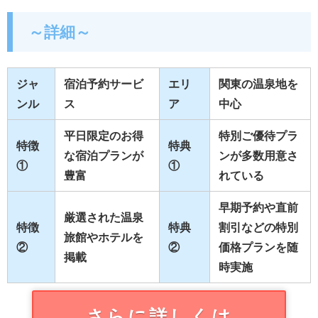
～詳細～
ジャ
宿泊予約サービ
エリ
関東の温泉地を
ンル
ス
ア
中心
平日限定のお得
特別ご優待プラ
特徴
特典
な宿泊プランが
ンが多数用意さ
①
①
豊富
れている
早期予約や直前
厳選された温泉
特徴
特典
割引などの特別
旅館やホテルを
②
②
価格プランを随
掲載
時実施
さらに詳しくは