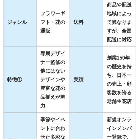
商品や配送
フラワーギ
地域によっ
ジャンル
フト・花の
送料
て異なりま
通販
すが、全国
配送に対応
専属デザイ
創業150年
ナー監修の
の歴史を持
他にはない
ち、日本一
特徴①
デザインや
実績
の売上・顧
豊富な花の
客数を誇る
品揃えが魅
老舗生花店
力
季節やイベ
新規オンラ
ントに合わ
インメンバ
せた多彩な
ー登録で、